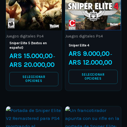
The
The
options
options
may
may
be
be
Juegos digitales Ps4
Juegos digitales Ps4
chosen
chosen
Sniper Elite 5 (textos en
on
on
Sniper Elite 4
español)
ARS
9.000,00
the
the
ARS
15.000,00
–
–
product
product
ARS
12.000,00
ARS
20.000,00
page
page
SELECCIONAR
SELECCIONAR
OPCIONES
OPCIONES
Price
Price
This
This
range:
range:
product
ARS 5.800,00
product
ARS 30.
through
through
has
has
ARS 10.000,00
ARS 40.