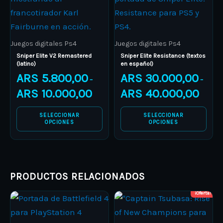
multiple
multiple
variants.
variants.
The
The
Juegos digitales Ps4
Juegos digitales Ps4
options
options
Sniper Elite V2 Remastered
Sniper Elite Resistance (textos
(latino)
en español)
may
may
ARS
5.800,00
ARS
30.000,00
–
–
be
be
ARS
10.000,00
ARS
40.000,00
chosen
chosen
on
on
SELECCIONAR
SELECCIONAR
the
the
OPCIONES
OPCIONES
product
product
page
page
PRODUCTOS RELACIONADOS
¡Oferta!
Price
Price
This
This
range:
range:
product
ARS 6.000,00
product
ARS 9.00
through
through