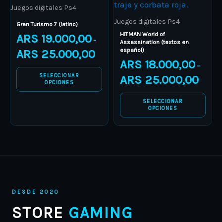
The
The
Juegos digitales Ps4
options
options
Juegos digitales Ps4
Gran Turismo 7 (latino)
may
may
HITMAN World of
ARS
19.000,00
–
Assassination (textos en
be
be
español)
ARS
25.000,00
chosen
chosen
ARS
18.000,00
–
on
on
SELECCIONAR
ARS
25.000,00
OPCIONES
the
the
product
product
SELECCIONAR
OPCIONES
page
page
DESDE 2020
STORE
GAMING