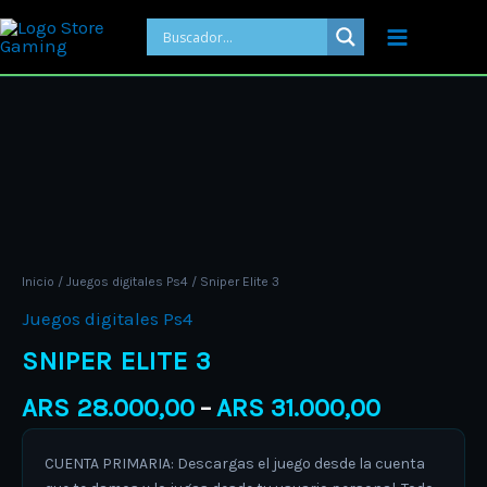
Ir
al
contenido
Price
Sniper
range:
Elite
ARS 28.0
3
through
cantidad
ARS 31.00
Inicio
/
Juegos digitales Ps4
/ Sniper Elite 3
Juegos digitales Ps4
SNIPER ELITE 3
ARS
28.000,00
ARS
31.000,00
–
CUENTA PRIMARIA: Descargas el juego desde la cuenta