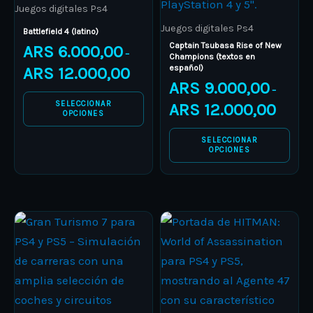
has
has
ARS 12.000,00
ARS 12.0
Juegos digitales Ps4
multiple
multiple
Juegos digitales Ps4
Battlefield 4 (latino)
variants.
variants.
Captain Tsubasa Rise of New
ARS
6.000,00
–
Champions (textos en
The
The
español)
ARS
12.000,00
options
options
ARS
9.000,00
–
may
may
SELECCIONAR
ARS
12.000,00
OPCIONES
be
be
chosen
chosen
SELECCIONAR
OPCIONES
on
on
the
the
product
product
Price
Price
page
page
This
This
range:
range:
product
ARS 19.000,00
product
ARS 18.
through
through
has
has
ARS 25.000,00
ARS 25.
multiple
multiple
variants.
variants.