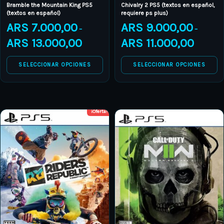
Bramble the Mountain King PS5
Chivalry 2 PS5 (textos en español,
the
the
(textos en español)
requiere ps plus)
product
product
ARS
7.000,00
ARS
9.000,00
–
–
page
page
ARS
13.000,00
ARS
11.000,00
SELECCIONAR OPCIONES
SELECCIONAR OPCIONES
¡Oferta!
Price
Price
This
This
range:
range:
product
ARS 7.000,00
product
ARS 19.
through
through
has
has
ARS 8.000,00
ARS 28.
multiple
multiple
variants.
variants.
The
The
options
options
may
may