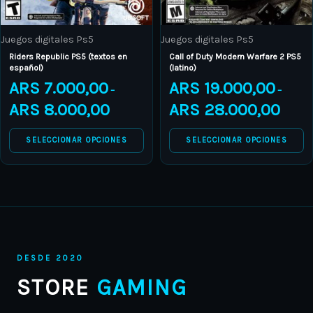
be
be
chosen
chosen
Juegos digitales Ps5
Juegos digitales Ps5
on
on
Riders Republic PS5 (textos en
Call of Duty Modern Warfare 2 PS5
the
the
español)
(latino)
product
product
ARS
7.000,00
ARS
19.000,00
–
–
page
page
ARS
8.000,00
ARS
28.000,00
SELECCIONAR OPCIONES
SELECCIONAR OPCIONES
DESDE 2020
STORE
GAMING