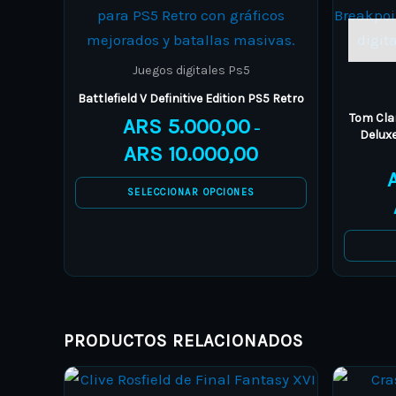
range:
product
ARS 5.000,00
through
has
ARS 10.000,00
multiple
Juegos digitales Ps5
variants.
Battlefield V Definitive Edition PS5 Retro
The
Tom Cla
ARS
5.000,00
–
Deluxe
options
ARS
10.000,00
may
be
SELECCIONAR OPCIONES
chosen
on
the
product
page
PRODUCTOS RELACIONADOS
Price
This
range: