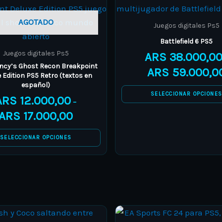
range:
product
product
ARS 12.000,00
through
has
has
AGOTADO
Juegos digitales Ps5
ARS 17.000,00
multiple
multiple
Battlefield 6 PS5
variants.
variants.
Juegos digitales Ps5
ARS
38.000,0
The
The
ncy’s Ghost Recon Breakpoint
ARS
59.000,0
 Edition PS5 Retro (textos en
options
options
español)
may
may
SELECCIONAR OPCIONE
ARS
12.000,00
–
be
be
ARS
17.000,00
chosen
chosen
on
on
SELECCIONAR OPCIONES
the
the
product
product
page
page
Price
This
This
range: