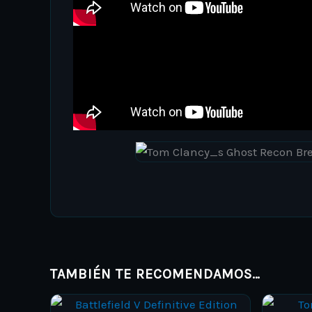
TAMBIÉN TE RECOMENDAMOS…
Price
This