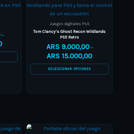
range:
range:
product
ARS 38.000,00
ARS 9.000,00
through
through
has
ARS 59.000,00
ARS 15.000,00
multiple
Juegos digitales Ps5
variants.
Tom Clancy’s Ghost Recon Wildlands
0
–
PS5 Retro
The
0
ARS
9.000,00
options
–
ARS
15.000,00
may
S
be
SELECCIONAR OPCIONES
chosen
on
the
product
page
Price
Price
This
range:
range: