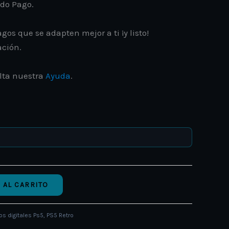
ado Pago.
gos que se adapten mejor a ti ¡y listo!
ación.
lta nuestra
Ayuda
.
 AL CARRITO
os digitales Ps5
,
PS5 Retro