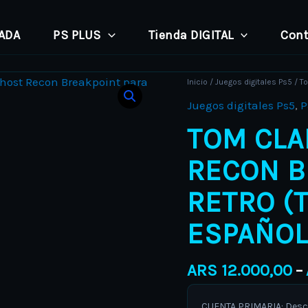
PADA
PS PLUS
Tienda DIGITAL
Cont
Tom
Inicio
/
Juegos digitales Ps5
/ T
Clancy's
Juegos digitales Ps5
,
P
Ghost
TOM CLA
Recon
Breakpoint
RECON B
PS5
RETRO (
Retro
(textos
ESPAÑOL
en
español)
ARS
12.000,00
–
cantidad
CUENTA PRIMARIA: Descar