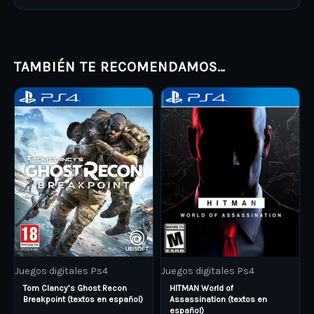
TAMBIÉN TE RECOMENDAMOS…
Price
Price
This
This
range:
range:
product
ARS 9.000,00
product
ARS 18.
through
through
has
has
ARS 15.000,00
ARS 25.
multiple
multiple
variants.
variants.
The
The
options
options
may
may
be
be
Juegos digitales Ps4
Juegos digitales Ps4
chosen
chosen
Tom Clancy’s Ghost Recon
HITMAN World of
on
on
Breakpoint (textos en español)
Assassination (textos en
español)
the
the