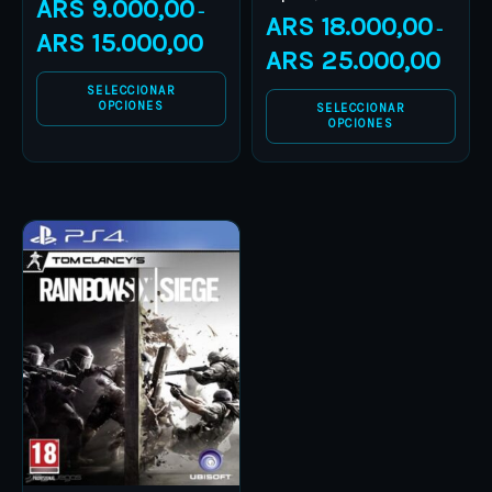
ARS
9.000,00
–
ARS
18.000,00
product
product
–
ARS
15.000,00
ARS
25.000,00
page
page
SELECCIONAR
OPCIONES
SELECCIONAR
OPCIONES
This
product
has
multiple
variants.
The
options
may
be