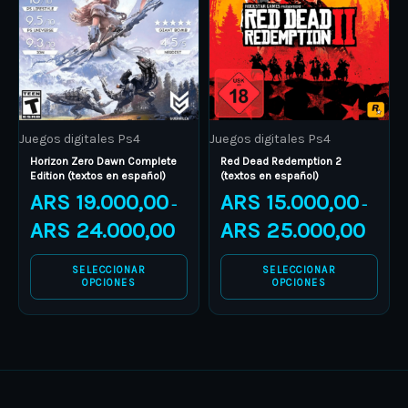
variants.
variants.
The
The
options
options
may
may
be
be
Juegos digitales Ps4
Juegos digitales Ps4
chosen
chosen
Horizon Zero Dawn Complete
Red Dead Redemption 2
on
on
Edition (textos en español)
(textos en español)
the
the
ARS
19.000,00
ARS
15.000,00
–
–
product
product
ARS
24.000,00
ARS
25.000,00
page
page
SELECCIONAR
SELECCIONAR
OPCIONES
OPCIONES