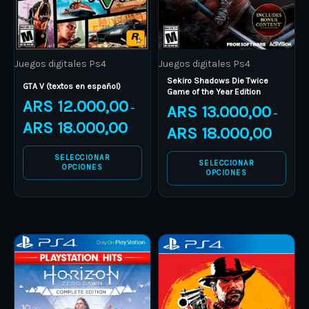
options
options
may
may
be
be
Juegos digitales Ps4
Juegos digitales Ps4
chosen
chosen
Sekiro Shadows Die Twice
on
on
GTA V (textos en español)
Game of the Year Edition
ARS
12.000,00
the
the
ARS
13.000,00
–
–
product
product
ARS
18.000,00
ARS
18.000,00
page
page
SELECCIONAR
SELECCIONAR
OPCIONES
OPCIONES
Price
Price
This
This
range:
range:
product
ARS 19.000,00
product
ARS 15.
through
through
has
has
ARS 24.000,00
ARS 25.
multiple
multiple