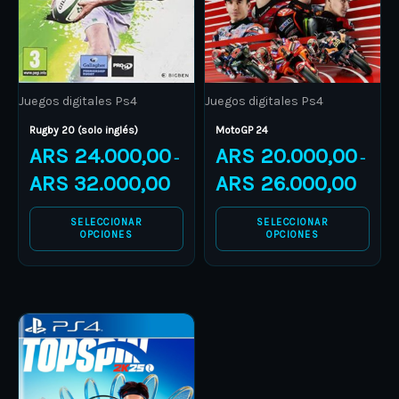
The
The
options
options
may
may
be
be
Juegos digitales Ps4
Juegos digitales Ps4
chosen
chosen
on
on
Rugby 20 (solo inglés)
MotoGP 24
ARS
24.000,00
ARS
20.000,00
the
the
–
–
product
product
ARS
32.000,00
ARS
26.000,00
page
page
SELECCIONAR
SELECCIONAR
OPCIONES
OPCIONES
Price
This
range:
product
ARS 10.000,00
through
has
ARS 16.000,00