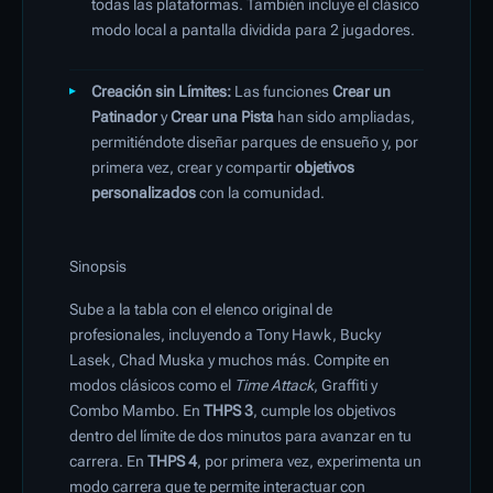
todas las plataformas. También incluye el clásico
modo local a pantalla dividida para 2 jugadores.
Creación sin Límites:
Las funciones
Crear un
Patinador
y
Crear una Pista
han sido ampliadas,
permitiéndote diseñar parques de ensueño y, por
primera vez, crear y compartir
objetivos
personalizados
con la comunidad.
Sinopsis
Sube a la tabla con el elenco original de
profesionales, incluyendo a Tony Hawk, Bucky
Lasek, Chad Muska y muchos más. Compite en
modos clásicos como el
Time Attack
, Graffiti y
Combo Mambo. En
THPS 3
, cumple los objetivos
dentro del límite de dos minutos para avanzar en tu
carrera. En
THPS 4
, por primera vez, experimenta un
modo carrera que te permite interactuar con