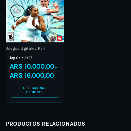
multiple
variants.
The
options
may
be
Juegos digitales Ps4
chosen
on
Top Spin 2K25
ARS
10.000,00
the
–
product
ARS
16.000,00
page
SELECCIONAR
OPCIONES
PRODUCTOS RELACIONADOS