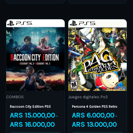
Price
Price
This
This
range:
range:
product
ARS 15.000,00
product
ARS 6.00
through
through
has
has
ARS 16.000,00
ARS 13.0
multiple
multiple
variants.
variants.
The
The
options
options
may
may
be
be
COMBOS
Juegos digitales Ps5
chosen
chosen
on
on
Raccoon City Edition PS5
Persona 4 Golden PS5 Retro
ARS
15.000,00
ARS
6.000,00
the
the
–
–
product
product
ARS
16.000,00
ARS
13.000,00
page
page