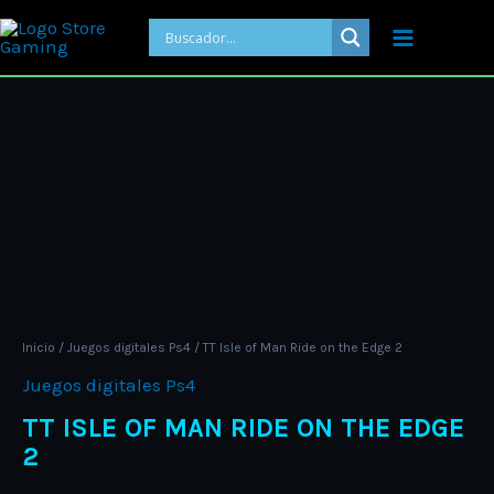
Ir
al
contenido
Price
TT
range:
Isle
ARS 39.0
of
through
Man
ARS 41.00
Ride
on
the
Edge
2
Inicio
/
Juegos digitales Ps4
/ TT Isle of Man Ride on the Edge 2
cantidad
Juegos digitales Ps4
TT ISLE OF MAN RIDE ON THE EDGE
2