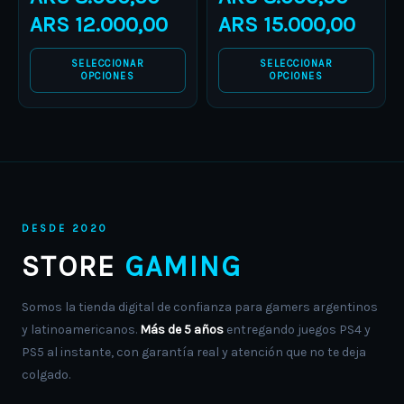
product
product
ARS
12.000,00
ARS
15.000,00
page
page
SELECCIONAR
SELECCIONAR
OPCIONES
OPCIONES
DESDE 2020
STORE
GAMING
Somos la tienda digital de confianza para gamers argentinos
y latinoamericanos.
Más de 5 años
entregando juegos PS4 y
PS5 al instante, con garantía real y atención que no te deja
colgado.