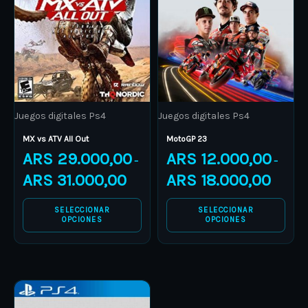
multiple
multiple
variants.
variants.
The
The
options
options
may
may
be
be
Juegos digitales Ps4
Juegos digitales Ps4
chosen
chosen
on
on
MX vs ATV All Out
MotoGP 23
ARS
29.000,00
ARS
12.000,00
the
the
–
–
product
product
ARS
31.000,00
ARS
18.000,00
page
page
SELECCIONAR
SELECCIONAR
OPCIONES
OPCIONES
Price
This
range:
ARS 20.000,00