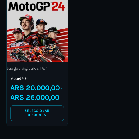
product
through
has
ARS 26.000,00
multiple
variants.
The
options
may
be
Juegos digitales Ps4
chosen
on
MotoGP 24
ARS
20.000,00
the
–
product
ARS
26.000,00
page
SELECCIONAR
OPCIONES