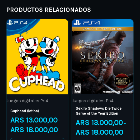
PRODUCTOS RELACIONADOS
Price
Price
This
This
range:
range:
product
ARS 13.000,00
product
ARS 13.0
through
through
has
has
ARS 18.000,00
ARS 18.0
multiple
multiple
variants.
variants.
The
The
options
options
may
may
be
be
Juegos digitales Ps4
Juegos digitales Ps4
chosen
chosen
Sekiro Shadows Die Twice
on
on
Cuphead (latino)
Game of the Year Edition
ARS
13.000,00
the
the
ARS
13.000,00
–
–
product
product
ARS
18.000,00
ARS
18.000,00
page
page