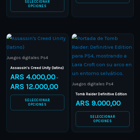
SELECCIONAR
product
product
OPCIONES
page
page
Price
This
This
range:
product
ARS 4.000,00
product
through
has
has
ARS 12.000,00
Juegos digitales Ps4
multiple
multiple
Assassin’s Creed Unity (latino)
variants.
variants.
ARS
4.000,00
–
The
The
Juegos digitales Ps4
ARS
12.000,00
options
options
Tomb Raider Definitive Edition
may
may
SELECCIONAR
ARS
9.000,00
OPCIONES
be
be
chosen
chosen
SELECCIONAR
OPCIONES
on
on
the
the