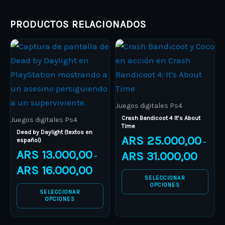
product
product
page
page
PRODUCTOS RELACIONADOS
Price
Price
This
This
range:
range:
product
ARS 13.000,00
product
ARS 25.0
through
through
has
has
ARS 16.000,00
ARS 31.0
multiple
multiple
variants.
variants.
Juegos digitales Ps4
The
The
Crash Bandicoot 4 It’s About
Juegos digitales Ps4
Time
options
options
Dead by Daylight (textos en
ARS
25.000,00
español)
–
may
may
ARS
13.000,00
ARS
31.000,00
–
be
be
ARS
16.000,00
chosen
chosen
SELECCIONAR
on
on
OPCIONES
SELECCIONAR
the
the
OPCIONES
product
product