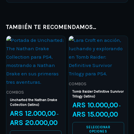
TAMBIÉN TE RECOMENDAMOS…
Price
Price
This
This
range:
range:
product
ARS 12.000,00
product
ARS 10.0
through
through
has
has
ARS 20.000,00
ARS 15.0
multiple
multiple
variants.
variants.
The
The
COMBOS
options
options
Tomb Raider Definitive Survivor
COMBOS
Trilogy (latino)
may
may
Uncharted the Nathan Drake
ARS
10.000,00
Collection (latino)
–
be
be
ARS
12.000,00
ARS
15.000,00
–
chosen
chosen
ARS
20.000,00
on
on
SELECCIONAR
the
the
OPCIONES