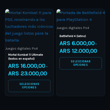
page
page
Price
Price
This
This
range:
range:
product
ARS 16.000,00
product
ARS 6.00
through
through
has
has
ARS 23.000,00
ARS 12.0
Juegos digitales Ps4
multiple
multiple
Battlefield 4 (latino)
variants.
variants.
ARS
6.000,00
–
The
The
Juegos digitales Ps4
ARS
12.000,00
options
options
Mortal Kombat 11 Ultimate
(textos en español)
may
may
SELECCIONAR
ARS
16.000,00
OPCIONES
–
be
be
ARS
23.000,00
chosen
chosen
on
on
SELECCIONAR
the
the
OPCIONES
product
product
page
page