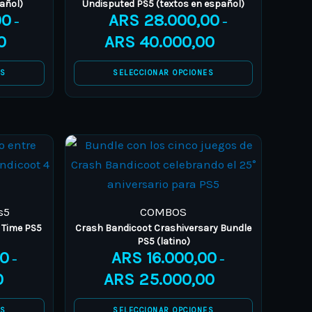
añol)
Undisputed PS5 (textos en español)
00
ARS
28.000,00
The
–
–
options
0
ARS
40.000,00
may
ES
SELECCIONAR OPCIONES
be
chosen
on
the
This
Price
Price
product
product
range:
range:
page
has
ARS 12.000,00
ARS 16.000,00
e
multiple
through
through
s5
COMBOS
.
variants.
ARS 16.000,00
ARS 25.000,00
 Time PS5
Crash Bandicoot Crashiversary Bundle
The
PS5 (latino)
00
ARS
16.000,00
–
–
options
0
ARS
25.000,00
may
be
ES
SELECCIONAR OPCIONES