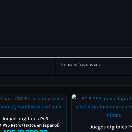
Primario, Secundario
This
This
Price
product
product
range:
has
has
ARS 18.000,00
Juegos digitales Ps5
multiple
multipl
through
4 PS5 Retro (textos en español)
Juegos digitales P
variants.
variants
ARS 20.000,00