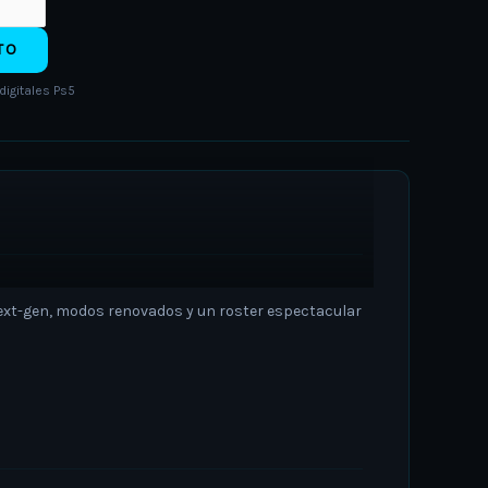
TO
digitales Ps5
 next-gen, modos renovados y un roster espectacular