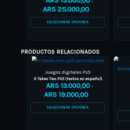
ARS
15.000,00
–
The
ARS
25.000,00
options
SELECCIONAR OPCIONES
may
be
chosen
on
PRODUCTOS RELACIONADOS
the
This
Price
product
product
range:
Juegos digitales Ps5
page
has
ARS 13.000,00
It Takes Two PS5 (textos en español)
ARS
13.000,00
multiple
through
–
variants.
ARS 19.000,00
ARS
19.000,00
The
SELECCIONAR OPCIONES
options
may
be