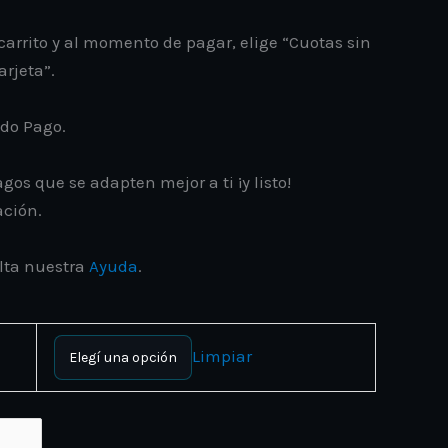
carrito y al momento de pagar, elige “Cuotas sin
arjeta”.
ado Pago.
gos que se adapten mejor a ti ¡y listo!
ación.
lta nuestra
Ayuda
.
Limpiar