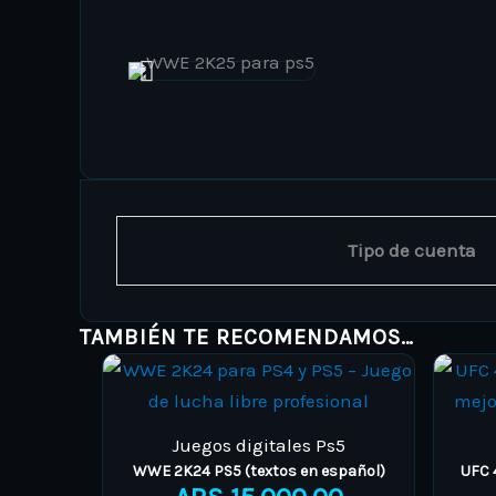
Tipo de cuenta
TAMBIÉN TE RECOMENDAMOS…
This
Price
product
range:
has
ARS 15.000,00
Juegos digitales Ps5
multiple
through
WWE 2K24 PS5 (textos en español)
UFC 
variants.
ARS 25.000,00