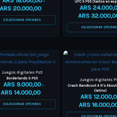
ARS
18.000,00
–
UFC 5 PS5 (textos en esp
The
ARS
24.000,
The
ARS
20.000,00
options
options
ARS
32.000,0
SELECCIONAR OPCIONES
may
may
SELECCIONAR OPCION
be
be
chosen
chosen
on
on
the
the
This
This
Price
product
product
product
product
range:
page
page
has
has
ARS 9.000,00
Juegos digitales Ps5
multiple
multipl
through
Borderlands 3 PS5
Juegos digitales P
ARS
9.000,00
variants.
variants
ARS 14.000,00
–
Crash Bandicoot 4 It’s About
The
The
(latino)
ARS
14.000,00
ARS
12.000,
options
options
ARS
16.000,0
SELECCIONAR OPCIONES
may
may
be
be
SELECCIONAR OPCION