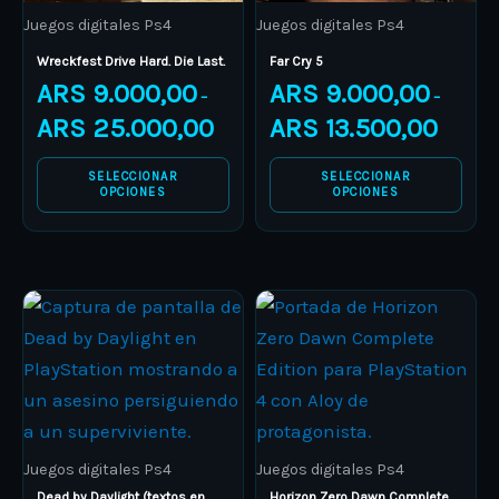
Juegos digitales Ps4
Juegos digitales Ps4
chosen
chosen
on
on
Wreckfest Drive Hard. Die Last.
Far Cry 5
ARS
9.000,00
ARS
9.000,00
the
the
–
–
product
product
ARS
25.000,00
ARS
13.500,00
page
page
SELECCIONAR
SELECCIONAR
OPCIONES
OPCIONES
Price
Price
This
This
range:
range:
product
ARS 13.000,00
product
ARS 19.
through
through
has
has
ARS 16.000,00
ARS 24.
multiple
multiple
variants.
variants.
The
The
Juegos digitales Ps4
Juegos digitales Ps4
options
options
Dead by Daylight (textos en
Horizon Zero Dawn Complete