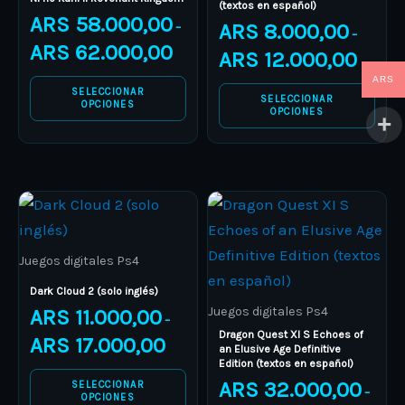
(textos en español)
ARS
58.000,00
the
the
ARS
8.000,00
–
–
product
product
ARS
62.000,00
ARS
12.000,00
page
page
ARS
SELECCIONAR
SELECCIONAR
OPCIONES
OPCIONES
Price
Price
This
This
range:
range:
product
ARS 11.000,00
product
ARS 32.
through
through
has
has
ARS 17.000,00
ARS 43.
Juegos digitales Ps4
multiple
multiple
Dark Cloud 2 (solo inglés)
variants.
variants.
Juegos digitales Ps4
ARS
11.000,00
–
The
The
Dragon Quest XI S Echoes of
ARS
17.000,00
an Elusive Age Definitive
options
options
Edition (textos en español)
may
may
ARS
32.000,00
SELECCIONAR
–
OPCIONES