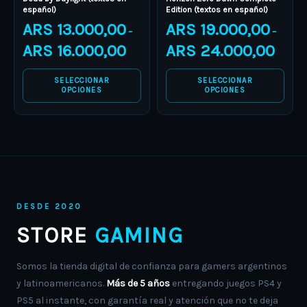
español)
Edition (textos en español)
may
may
ARS
13.000,00
ARS
19.000,00
–
–
be
be
ARS
16.000,00
ARS
24.000,00
chosen
chosen
on
on
SELECCIONAR
SELECCIONAR
the
the
OPCIONES
OPCIONES
product
product
page
page
DESDE 2020
STORE
GAMING
Somos la tienda digital de confianza para gamers argentinos
y latinoamericanos.
Más de 5 años
entregando juegos PS4 y
PS5 al instante, con garantía real y atención que no te deja