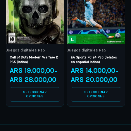
multiple
multiple
variants.
variants.
The
The
options
options
may
may
be
be
Juegos digitales Ps5
Juegos digitales Ps5
chosen
chosen
Call of Duty Modern Warfare 2
EA Sports FC 24 PS5 (relatos
on
on
PS5 (latino)
en español latino)
the
the
ARS
19.000,00
ARS
14.000,00
–
–
product
product
ARS
28.000,00
ARS
20.000,00
page
page
SELECCIONAR
SELECCIONAR
OPCIONES
OPCIONES