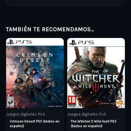
TAMBIÉN TE RECOMENDAMOS…
Price
Price
This
This
range:
range:
product
ARS 45.000,00
product
ARS 7.00
through
through
has
has
ARS 60.000,00
ARS 10.0
multiple
multiple
variants.
variants.
The
The
options
options
may
may
be
be
Juegos digitales Ps5
Juegos digitales Ps5
chosen
chosen
Crimson Desert PS5 (textos en
The Witcher 3 Wild Hunt PS5
on
on
español)
(textos en español)