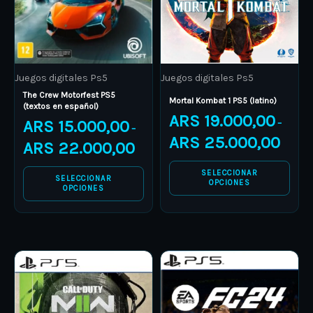
The
The
options
options
may
may
be
be
Juegos digitales Ps5
Juegos digitales Ps5
chosen
chosen
The Crew Motorfest PS5
on
on
Mortal Kombat 1 PS5 (latino)
(textos en español)
ARS
19.000,00
the
the
ARS
15.000,00
–
–
product
product
ARS
25.000,00
ARS
22.000,00
page
page
SELECCIONAR
SELECCIONAR
OPCIONES
OPCIONES
Price
Price
This
This
range:
range:
product
ARS 19.000,00
product
ARS 14.
through
through
has
has
ARS 28.000,00
ARS 20.