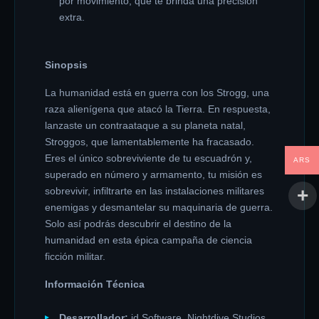
por movimiento, que te brinda una precisión
extra.
Sinopsis
La humanidad está en guerra con los Strogg, una
raza alienígena que atacó la Tierra. En respuesta,
lanzaste un contraataque a su planeta natal,
Stroggos, que lamentablemente ha fracasado.
Eres el único sobreviviente de tu escuadrón y,
ARS
superado en número y armamento, tu misión es
sobrevivir, infiltrarte en las instalaciones militares
enemigas y desmantelar su maquinaria de guerra.
Solo así podrás descubrir el destino de la
humanidad en esta épica campaña de ciencia
ficción militar.
Información Técnica
Desarrollador:
id Software, Nightdive Studios,