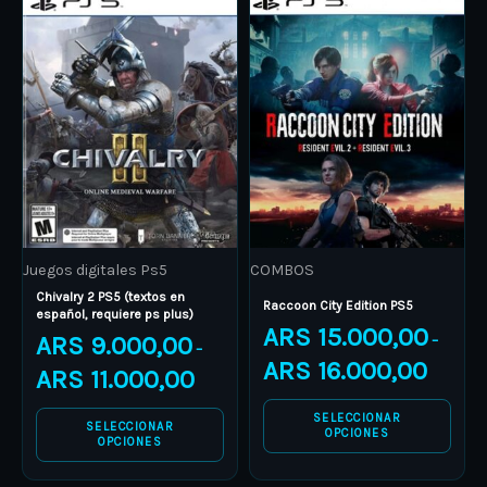
This
This
range:
range:
product
ARS 9.000,00
product
ARS 15.0
through
through
has
has
ARS 11.000,00
ARS 16.0
multiple
multiple
variants.
variants.
The
The
options
options
may
may
be
be
Juegos digitales Ps5
COMBOS
chosen
chosen
Chivalry 2 PS5 (textos en
on
on
Raccoon City Edition PS5
español, requiere ps plus)
ARS
15.000,00
the
the
ARS
9.000,00
–
–
product
product
ARS
16.000,00
ARS
11.000,00
page
page
SELECCIONAR
SELECCIONAR
OPCIONES
OPCIONES