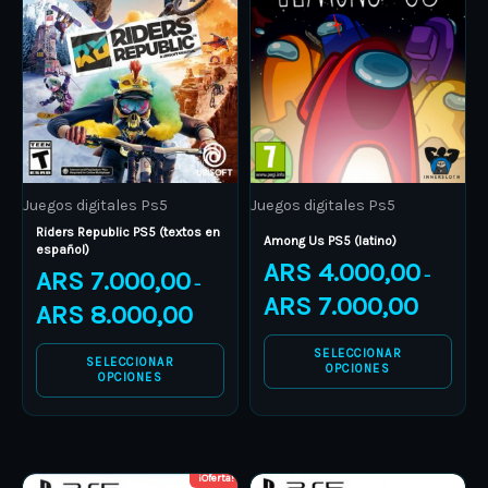
multiple
multiple
variants.
variants.
The
The
options
options
may
may
be
be
Juegos digitales Ps5
Juegos digitales Ps5
chosen
chosen
Riders Republic PS5 (textos en
on
on
Among Us PS5 (latino)
español)
ARS
4.000,00
the
the
ARS
7.000,00
–
–
product
product
ARS
7.000,00
ARS
8.000,00
page
page
SELECCIONAR
SELECCIONAR
OPCIONES
OPCIONES
¡Oferta!
Price
Price