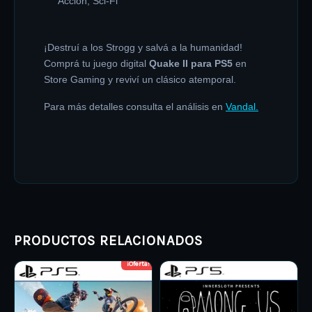
Acción, Sci-Fi
¡Destruí a los Strogg y salvá a la humanidad!
Comprá tu juego digital
Quake II para PS5
en
Store Gaming y reviví un clásico atemporal.
Para más detalles consulta el análisis en
Vandal.
PRODUCTOS RELACIONADOS
¡Oferta!
Price
Price
This
This
range:
range:
product
ARS 7.000,00
product
ARS 4.000,
through
through
has
has
ARS 8.000,00
ARS 7.000,