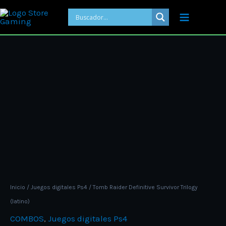
Ir
al
contenido
Price
Tomb
range:
Raider
ARS 10.00
Definitive
through
Survivor
ARS 15.00
Trilogy
(latino)
cantidad
Inicio
/
Juegos digitales Ps4
/ Tomb Raider Definitive Survivor Trilogy
(latino)
COMBOS
,
Juegos digitales Ps4