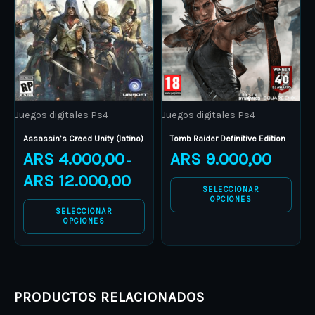
variants.
variants.
The
The
options
options
may
may
be
be
Juegos digitales Ps4
Juegos digitales Ps4
chosen
chosen
on
on
Assassin’s Creed Unity (latino)
Tomb Raider Definitive Edition
ARS
4.000,00
ARS
9.000,00
the
the
–
product
product
ARS
12.000,00
SELECCIONAR
page
page
OPCIONES
SELECCIONAR
OPCIONES
PRODUCTOS RELACIONADOS