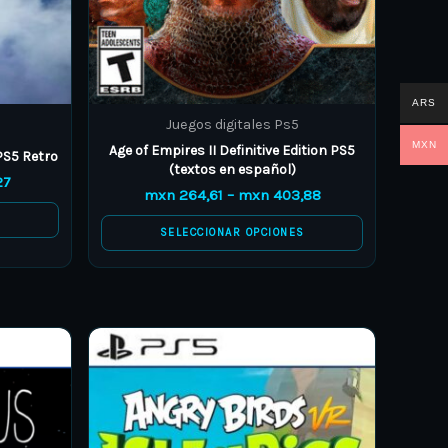
chosen
on
the
product
ARS
Juegos digitales Ps5
page
MXN
Age of Empires II Definitive Edition PS5
S5 Retro
(textos en español)
27
mxn
264,61
–
mxn
403,88
S
SELECCIONAR OPCIONES
Price
Price
This
range:
range:
product
mxn 55,71
mxn 208,90
through
through
has
mxn 97,49
mxn 292,47
multiple