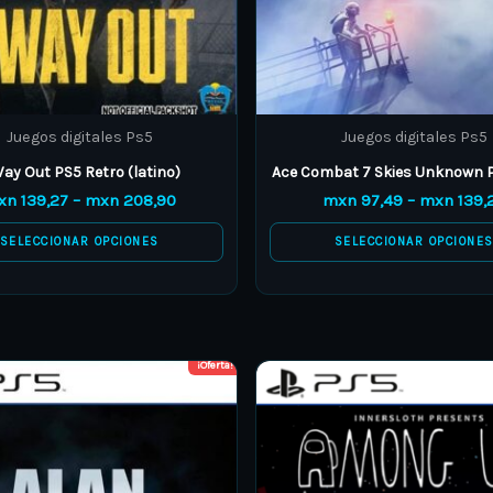
chosen
chosen
on
on
the
the
product
product
Juegos digitales Ps5
Juegos digitales Ps5
page
page
ay Out PS5 Retro (latino)
Ace Combat 7 Skies Unknown P
xn
139,27
–
mxn
208,90
mxn
97,49
–
mxn
139,
SELECCIONAR OPCIONES
SELECCIONAR OPCIONE
¡Oferta!
Price
This
This
range:
product
product
mxn 55,71
through
has
has
mxn 80,78
multiple
multiple