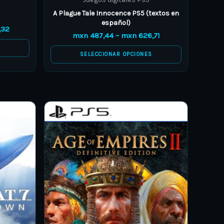
page
A Plague Tale Innocence PS5 (textos en
español)
,32
mxn
487,44
–
mxn
626,71
S
SELECCIONAR OPCIONES
Price
Price
This
range:
range:
product
mxn 97,49
mxn 264,61
through
through
has
mxn 139,27
mxn 403,88
multiple
variants.
The
options
may
be