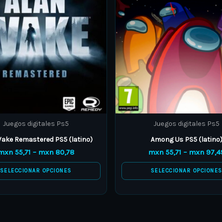
variants.
variants.
The
The
options
options
may
may
be
be
chosen
chosen
on
on
the
the
product
product
Juegos digitales Ps5
Juegos digitales Ps5
page
page
ake Remastered PS5 (latino)
Among Us PS5 (latino
mxn
55,71
–
mxn
80,78
mxn
55,71
–
mxn
97,4
SELECCIONAR OPCIONES
SELECCIONAR OPCIONE