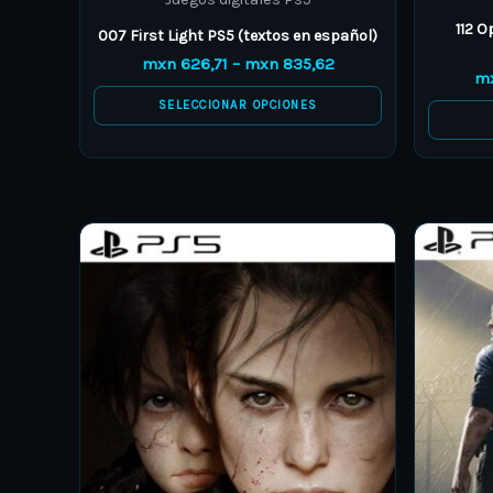
page
112 O
007 First Light PS5 (textos en español)
mxn
626,71
–
mxn
835,62
m
SELECCIONAR OPCIONES
Price
This
range:
product
mxn 793,84
through
has
mxn 960,96
multiple
variants.
The
options
may
be