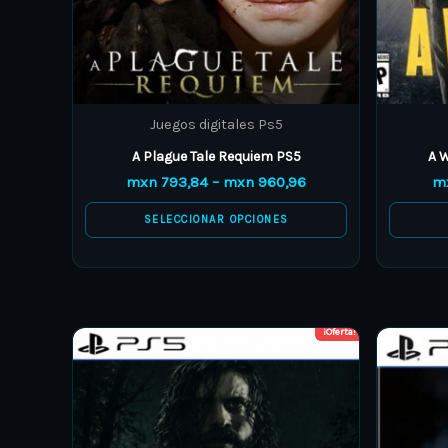
chosen
on
the
product
Juegos digitales Ps5
page
A Plague Tale Requiem PS5
A W
mxn
793,84
–
mxn
960,96
m
SELECCIONAR OPCIONES
¡Oferta!
Price
This
range:
product
mxn 250,69
through
has
mxn 264,61
multiple