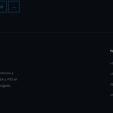
59
→
T
ntinos y
4 y PS5 al
olgado.