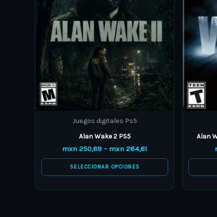
variants.
The
options
may
be
chosen
on
the
product
Juegos digitales Ps5
page
Alan Wake 2 PS5
Alan W
mxn
250,69
–
mxn
264,61
SELECCIONAR OPCIONES