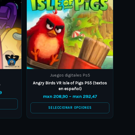
variants.
The
options
may
be
chosen
on
the
product
Juegos digitales Ps5
page
Angry Birds VR Isle of Pigs PS5 (textos
)
en español)
9
mxn
208,90
–
mxn
292,47
S
SELECCIONAR OPCIONES