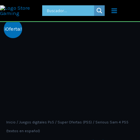
Ir
al
contenido
Price
Serious
¡Oferta!
range:
Sam
ARS 9.000,
4
through
PS5
ARS 12.000
(textos
en
español)
cantidad
Inicio
/
Juegos digitales Ps5
/
Super Ofertas (PS5)
/ Serious Sam 4 PS5
(textos en español)