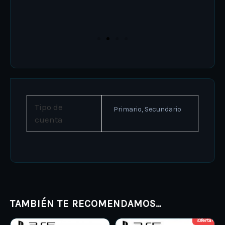
Tipo de
Primario, Secundario
cuenta
TAMBIÉN TE RECOMENDAMOS…
¡Oferta!
Price
Price
This
This