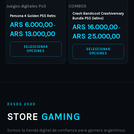
Juegos digitales Ps5
COMBOS
chosen
chosen
Crash Bandicoot Crashiversary
on
on
Persona 4 Golden PS5 Retro
Bundle PS5 (latino)
ARS
6.000,00
the
the
ARS
16.000,00
–
–
product
product
ARS
13.000,00
ARS
25.000,00
page
page
SELECCIONAR
SELECCIONAR
OPCIONES
OPCIONES
DESDE 2020
STORE
GAMING
Somos la tienda digital de confianza para gamers argentinos