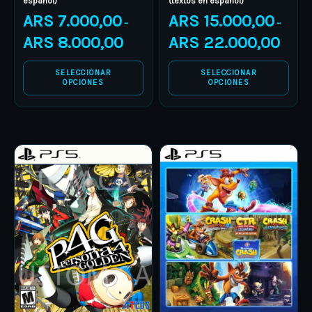
español)
(textos en español)
the
the
ARS
7.000,00
ARS
15.000,00
–
–
product
product
ARS
8.000,00
ARS
22.000,00
page
page
SELECCIONAR
SELECCIONAR
OPCIONES
OPCIONES
Price
Price
This
This
range:
range:
product
ARS 6.000,00
product
ARS 16.
through
through
has
has
ARS 13.000,00
ARS 25.
multiple
multiple
variants.
variants.
The
The
options
options
may
may
be
be