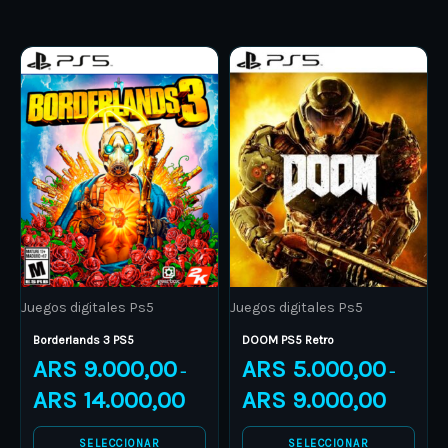
Price
Price
This
This
range:
range:
product
ARS 9.000,00
product
ARS 5.000
through
through
has
has
ARS 14.000,00
ARS 9.000
multiple
multiple
variants.
variants.
The
The
options
options
may
may
be
be
Juegos digitales Ps5
Juegos digitales Ps5
chosen
chosen
on
on
Borderlands 3 PS5
DOOM PS5 Retro
ARS
9.000,00
ARS
5.000,00
the
the
–
–
product
product
ARS
14.000,00
ARS
9.000,00
page
page
SELECCIONAR
SELECCIONAR